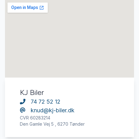
KJ Biler
74 72 52 12
knud@kj-biler.dk
CVR 60283214
Den Gamle Vej 5 , 6270 Tønder