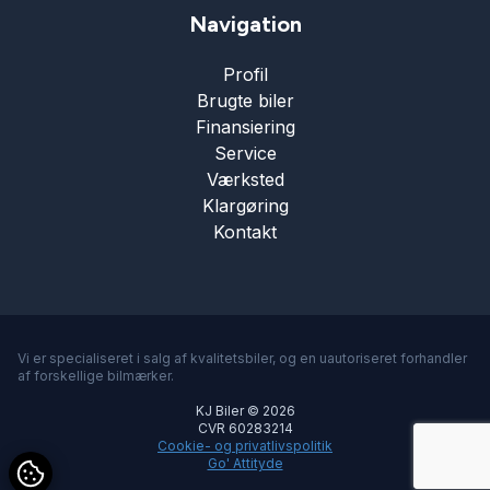
Navigation
Profil
Brugte biler
Finansiering
Service
Værksted
Klargøring
Kontakt
Vi er specialiseret i salg af kvalitetsbiler, og en uautoriseret forhandler
af forskellige bilmærker.
KJ Biler © 2026
CVR 60283214
Cookie- og privatlivspolitik
Go' Attityde