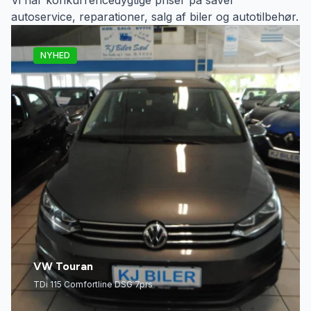
Vi har konkurrencedygtige priser på såvel
autoservice, reparationer, salg af biler og autotilbehør.
NYHED
VW Touran
TDi 115 Comfortline DSG 7prs