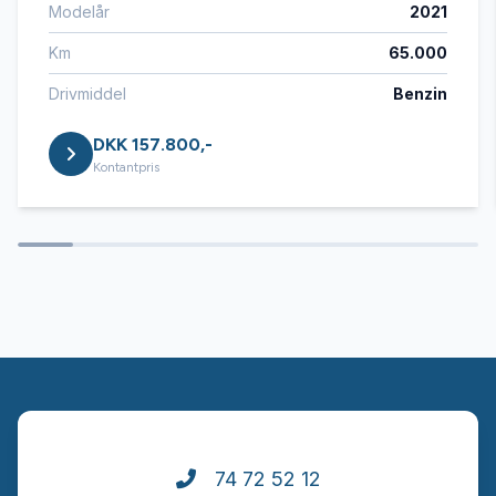
Modelår
2021
Isofix
Km
65.000
Læderrat
Drivmiddel
Benzin
DKK 157.800,-
Service OK
Kontantpris
Servostyring
Startspærre
Sædevarme
Tagræling
74 72 52 12