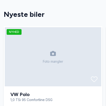
El-ruder
Nyeste biler
El-spejle
NYHED
Fartpilot
Fjernbetjent centrallås
Foto mangler
Fuldautomatisk klimaanlæg
Højdejusterbare forsæder
VW Polo
Infocenter
1,0 TSi 95 Comfortline DSG