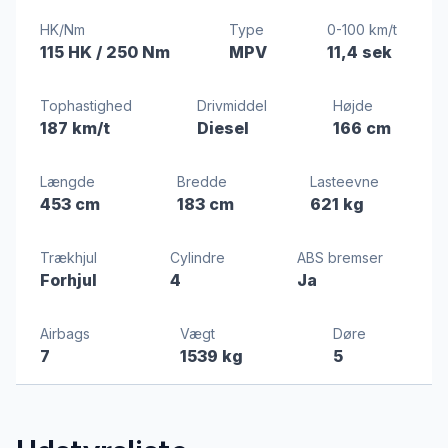
HK/Nm
Type
0-100 km/t
115 HK
/ 250 Nm
MPV
11,4 sek
Tophastighed
Drivmiddel
Højde
187 km/t
Diesel
166 cm
Længde
Bredde
Lasteevne
453 cm
183 cm
621 kg
Trækhjul
Cylindre
ABS bremser
Forhjul
4
Ja
Airbags
Vægt
Døre
7
1539 kg
5