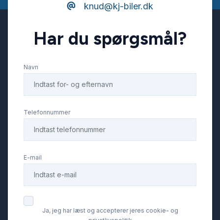
knud@kj-biler.dk
Tonede ruder
Har du spørgsmål?
Tågelygter
Navn
Telefonnummer
E-mail
Ja, jeg har læst og accepterer jeres cookie- og